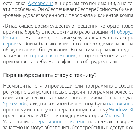
остановке.
Аутсорсинг
в широком его понимании, а не то
эти проблемы. Он обеспечивает бесперебойность бизне
уровень удовлетворенности персонала и клиентов комп
«В настоящее время существуют решения, которые позво
время на борьбу с неэффективно работающим
ИТ-обору
Репин
. — Например, это такие услуги как «печать как сер
сервис
». Они избавляют клиента от необходимости вест
обслуживание оборудования. Всем этим, в рамках предос
занимается
сервисная компания
, которая обеспечивает
пригодность требуемого офисного оборудования».
Пора выбрасывать старую технику?
Несмотря на то, что производители программного обесп
регулярно выпускают новые версии программ и более с
офисы не успевают за этими обновлениями. Согласно д
Spiceworks
, каждый восьмой бизнес-ноутбук и
настольны
прежнему используют операционную систему
Windows X
представлена в 2001 г. и поддержку которой
Microsoft
пре
Устаревшие
операционные системы
не отвечают совре
зачастую не могут обеспечить бесперебойный доступ к 