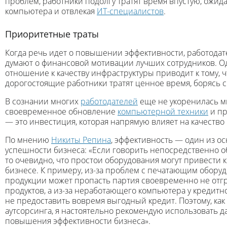
проблем, работники подолгу тратят время впустую, ожид
компьютера и отвлекая
ИТ-специалистов
.
Приоритетные траты
Когда речь идет о повышении эффективности, работодат
думают о финансовой мотивации лучших сотрудников. 
отношение к качеству инфраструктуры приводит к тому,
дорогостоящие работники тратят ценное время, борясь
В сознании многих
работодателей
еще не укоренилась мы
своевременное обновление
компьютерной техники
и пр
— это инвестиция, которая напрямую влияет на качество
По мнению
Никиты Репина
, эффективность — один из о
успешности бизнеса: «Если говорить непосредственно 
то очевидно, что простои оборудования могут привести 
бизнесе. К примеру, из-за проблем с печатающим оборуд
продукции может пропасть партия своевременно не от
продуктов, а из-за неработающего компьютера у кредитн
не предоставить вовремя выгодный кредит. Поэтому, как 
аутсорсинга, я настоятельно рекомендую использовать 
повышения эффективности бизнеса».