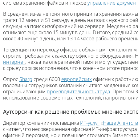
система хранения файлов и плохое
управление докумен
В среднем, из-за непонятного принципа хранения важны
тратят 12 минут и 51 секунду в день на поиск нужного фа
секунды на поиск изображений на сервере. Медленно 
отнимают еще около 15 минут в день. В итоге, средний с
около 40 минут в день, или 13-14 часов рабочего времени
Тенденция по переходу офисов к облачным технологиям
строгие требования к качеству офисного оборудования.
интернет
, нехватка оперативной памяти могут существен
к срыву сроков исполнения, что в конечном итоге прино
Опрос
Sharp
среди 6000
европейских
офисных работников
половины сотрудников компаний считают медленные ко
ограничивающим
производительность труда
. При этом 
использование современных технологий, напротив, отл
Аутсорсинг как решение проблемы: мнение эксп
Директор компании-поставщика
ИТ-услуг
«
Наше Агентств
считает, что несовершенная офисная ИТ-инфраструктура
офисный персонал, но и повышает стоимость бизнес-про